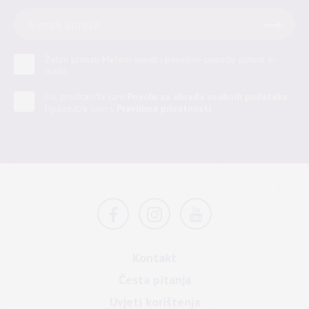
Želim primati Melem vijesti i posebne ponude putem e-
maila
Da, pročitao/la sam
Privolu za obradu osobnih podataka
.
Upoznat/a sam s
Pravilima privatnosti
.
Kontakt
Česta pitanja
Uvjeti korištenja