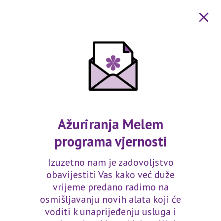
Melem Lips&Cheeks
Festive Amaryllis 4,5g
(0)
Opis proizvoda
Ažuriranja Melem
Balzam za usne u boji i rumenilo dolazi u posebnom,
programa vjernosti
crvenom tonu inspiriranom bogatim, zimskim
cvjetovima amarilisa.
Izuzetno nam je zadovoljstvo
obavijestiti Vas kako već duže
vrijeme predano radimo na
Sastav proizvoda
osmišljavanju novih alata koji će
CERA MICROCRISTALLINA, PARAFFINUM
voditi k unaprijeđenju usluga i
LIQUIDUM, C12-15 ALKYL BENZOATE, RICINUS