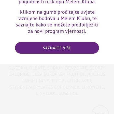
pogodnosti u sklopu Melem Kluba.
muškarca koji voli moćne, odvažne note iz kojih izvire
nepresušna energije i svježina. Budite spremni za
Klikom na gumb pročitajte uvjete
uživanje!
razmjene bodova u Melem Klubu, te
saznajte kako se možete predbilježiti
za
novi program vjernosti
.
Sastav proizvoda
AQUA, SODIUM LAURETH SULFATE, GLYCERIN,
SAZNAJTE VIŠE
COCAMIDOPROPYL BETAINE, PEG-7 GLYCERYL
COCOATE, PARFUM, PROPYLENE GLYCOL, PEG-55
PROPYLENE GLYCOL OLEATE, COCO-GLUCOSIDE,
GLYCERYL OLEATE, SODIUM BENZOATE, SODIUM
CHLORIDE, OLEA EUROPAEA FRUIT OIL, RICINUS
COMMUNIS SEED OIL, CITRIC ACID,
STYRENE/ACRYLATES COPOLYMER, LIMONENE,
LINALOOL, EUGENOL