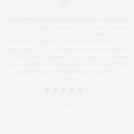
o
Melem MEN Magic Mountain 2in1 hair & body wash
Melem Men Magic Mountain gel za tuširanje i pranje
m
kose oduševljava sva vaša osjetila mekoćom,
planinskom svježinom. 2in1 formulacija idealna je za
njegu kože i kose jer je bogata prirodnim sastojcima
koji štite kožu od isušivanja, a kosi daju sjaj. Muževan
miris, odvažnih nota nepresušan je izvor dugotrajne
prirodne energije i svježine. Budite spremni za
uživanje!
(7)
1 / 0